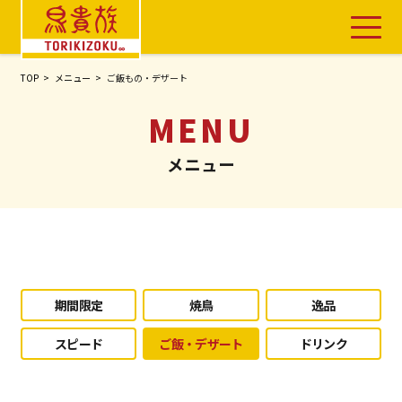
TOP
メニュー
ご飯もの・デザート
TOP
お店を探す
メニュー
メニュー
鳥貴族のこだわり
ニュース
期間限定
焼鳥
逸品
鳥貴族 〇〇家
スピード
ご飯・デザート
ドリンク
会社情報
よくあるご質問・お問い合わせ