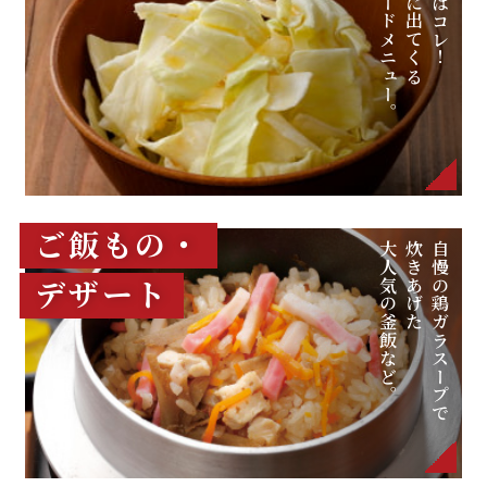
スピードメニュー。
すぐに出てくる
先ずはコレ！
ご飯もの・
大人気の釜飯など。
炊きあげた
自慢の鶏ガラスープで
デザート